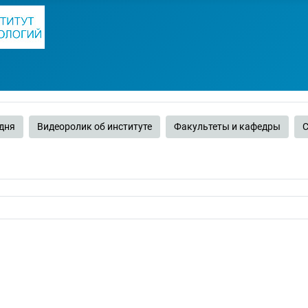
дня
Видеоролик об институте
Факультеты и кафедры
С