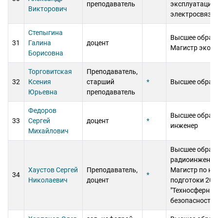
преподаватель
эксплуатации 
Викторович
электросвязи
Степыгина
Высшее образ
31
Галина
доцент
Магистр экон
Борисовна
Торговитская
Преподаватель,
32
Ксения
старший
*
Высшее образ
Юрьевна
преподаватель
Федоров
Высшее образ
33
Сергей
доцент
*
инженер
Михайлович
Высшее образ
радиоинженер,
Хаустов Сергей
Преподаватель,
Магистр по н
34
*
Николаевич
доцент
подготоки 20.
"Техносферная
безопасность"