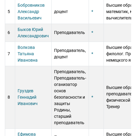
Бобровников
Высшее образ
5
Александр
доцент
*
математик, ма
Васильевич
вычислитель
Быков Юрий
6
Преподаватель
*
Александрович
Волкова
Высшее образ
Преподаватель,
7
Татьяна
*
филолог. Преп
доцент
Ивановна
немецкого яз
Преподаватель,
Преподаватель-
оганизатор
Высшее образ
Груздев
основ
преподавател
8
Геннадий
безопасности и
*
физической ку
Иванович
защиты
Тренер
Родины,
старший
преподаватель
Ефимова
Высшее образ