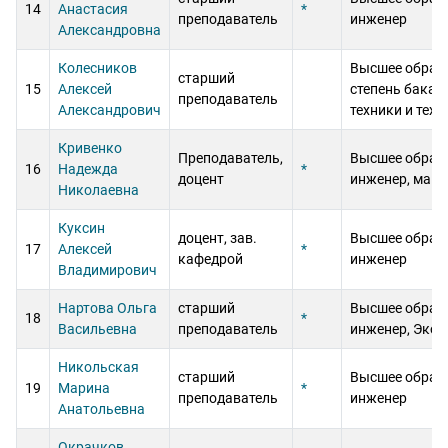
14
Анастасия
*
преподаватель
инженер
Александровна
Колесников
Высшее образ
старший
15
Алексей
степень бакал
преподаватель
Александрович
техники и техн
Кривенко
Преподаватель,
Высшее образ
16
Надежда
*
доцент
инженер, маги
Николаевна
Куксин
доцент, зав.
Высшее образ
17
Алексей
*
кафедрой
инженер
Владимирович
Нартова Ольга
старший
Высшее образ
18
*
Васильевна
преподаватель
инженер, Эко
Никольская
старший
Высшее образ
19
Марина
*
преподаватель
инженер
Анатольевна
Окрачков