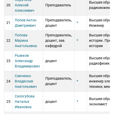
Высшее образ
20
Алексей
Преподаватель
радиоинженер
Алексеевич
Попов Антон
Преподаватель,
Высшее образ
21
*
Дмитриевич
доцент
Инженер
Попова
Преподаватель,
Высшее образ
22
Марина
доцент, зав.
*
историк. Преп
Анатольевна
кафедрой
истории
Рыжков
Высшее образ
23
Александр
доцент
радиофизик
Владимирович
Савченко
Высшее образ
Преподаватель,
24
Владислав
*
инженер элек
доцент
Анатольевич
техники, мене
Салогубова
Высшее образ
25
Наталья
доцент
*
экономист
Ивановна