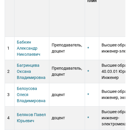
плин
Бабкин
Преподаватель,
Высшее образ
1
Александр
*
доцент
инженер-элек
Николаевич
Багринцева
Высшее образ
Преподаватель,
2
Оксана
*
40.03.01 Юрис
доцент
Владимировна
Инженер
Белоусова
Высшее образ
3
Олеся
доцент
*
инженер, экон
Владимировна
Высшее образ
Беляков Павел
4
доцент
*
инженер-
Юрьевич
электромехан