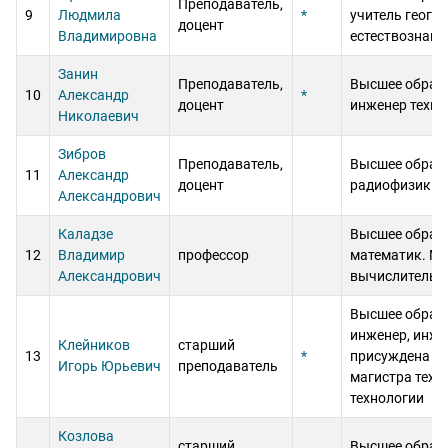
Преподаватель,
9
Людмила
*
учитель геогр
доцент
Владимировна
естествознани
Занин
Преподаватель,
Высшее образ
10
Александр
*
доцент
инженер техно
Николаевич
Зибров
Преподаватель,
Высшее образ
11
Александр
доцент
радиофизик
Александрович
Каладзе
Высшее образ
12
Владимир
профессор
математик. Ма
Александрович
вычислитель
Высшее образ
инженер, инже
Клейников
старший
13
*
присуждена ст
Игорь Юрьевич
преподаватель
магистра техн
технологии
Козлова
старший
Высшее образ