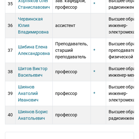
Хорпяков Олег
зав. кафедрой,
Высшее образ
35
*
Станиславович
профессор
радиоинженер
Червинская
Высшее образ
36
Юлия
ассистент
инженер-
Владимировна
электромехан
Преподаватель,
Высшее образ
Шибина Елена
37
старший
*
преподавател
Александровна
преподаватель
физической к
Шитов Виктор
Высшее образ
38
профессор
*
Васильевич
инженер-меха
Шиянов
Высшее образ
39
Анатолий
профессор
*
инженер-
Иванович
электромехан
Шиянов Борис
Высшее образ
40
профессор
Анатольевич
радиоинженер