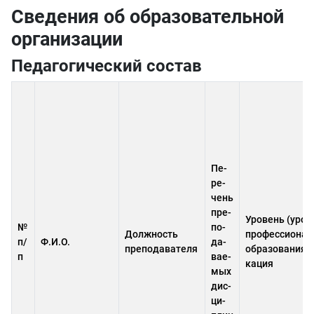
Сведения об образовательной
организации
Педагогический состав
Пе­
ре­
чень
пре­
Уро­вень (уро­в
№
по­
Дол­жность
профес­си­онал
п/
Ф.И.О.
да­
пре­по­да­ва­теля
обра­зова­ния, 
п
ва­е­
ка­ция
мых
дис­
ци­