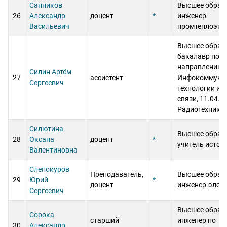
Санников
Высшее образ
26
Александр
доцент
*
инженер-
Васильевич
промтеплоэне
Высшее образ
бакалавр по
направлению
Силин Артём
27
ассистент
Инфокоммуни
Сергеевич
технологии и 
связи, 11.04.0
Радиотехника
Силютина
Высшее образ
28
Оксана
доцент
*
учитель истор
Валентиновна
Слепокуров
Преподаватель,
Высшее образ
29
Юрий
*
доцент
инженер-элек
Сергеевич
Высшее образ
Сорока
старший
инженер по
30
Александр